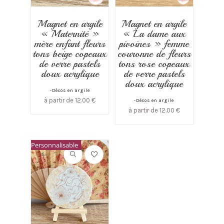
Magnet en argile
Magnet en argile
« Maternité »
« La dame aux
mère enfant fleurs
pivoines » femme
tons beige copeaux
couronne de fleurs
de verre pastels
tons rose copeaux
doux acrylique
de verre pastels
doux acrylique
-Décos en argile
à partir de
12.00
€
-Décos en argile
à partir de
12.00
€
Personnalisable