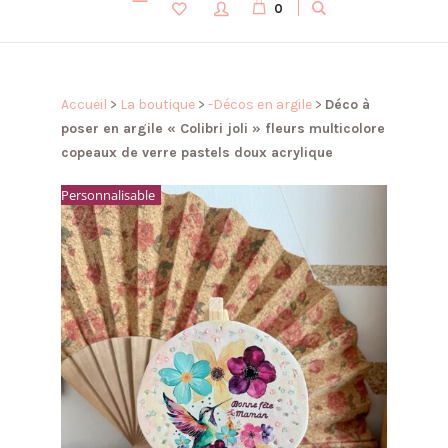
0
Accueil
>
La boutique
>
-Décos en argile
>
Déco à
poser en argile « Colibri joli » fleurs multicolore
copeaux de verre pastels doux acrylique
Personnalisable