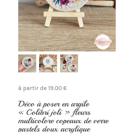
à partir de
19.00
€
Déco à poser en argile
« Colibri joli » fleurs
multicolore copeaux de verre
pastels doux acrylique