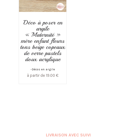
Déco à poser en
argile
« Maternité »
mère enfant fleurs
tons beige copeaux
de verre pastels
doux acrylique
-Décos en argile
à partir de
19.00
€
LIVRAISON AVEC SUIVI