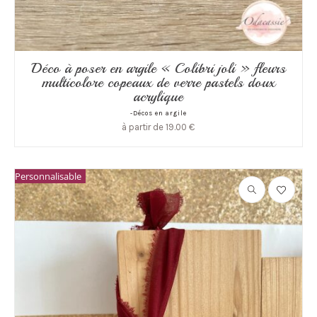
Déco à poser en argile « Colibri joli » fleurs
multicolore copeaux de verre pastels doux
acrylique
-Décos en argile
à partir de
19.00
€
Personnalisable