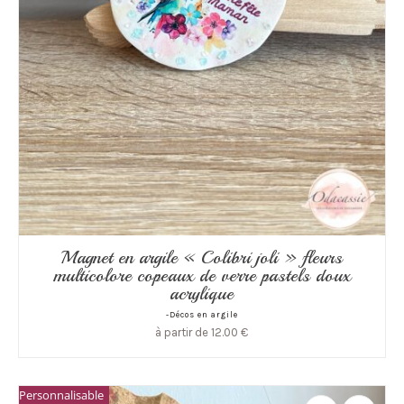
Magnet en argile « Colibri joli » fleurs
multicolore copeaux de verre pastels doux
acrylique
-Décos en argile
à partir de
12.00
€
Personnalisable