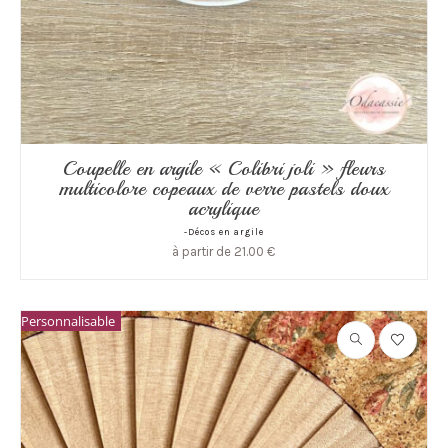
Coupelle en argile « Colibri joli » fleurs
multicolore copeaux de verre pastels doux
acrylique
-Décos en argile
à partir de
21.00
€
Personnalisable