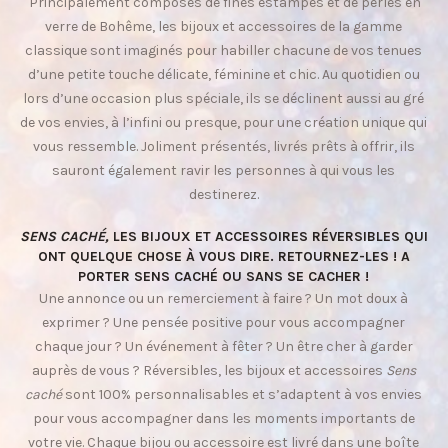
Principalement composés de fines estampes et de perles en
verre de Bohême, les bijoux et accessoires de la gamme
classique sont imaginés pour habiller chacune de vos tenues
d’une petite touche délicate, féminine et chic. Au quotidien ou
lors d’une occasion plus spéciale, ils se déclinent aussi au gré
de vos envies, à l’infini ou presque, pour une création unique qui
vous ressemble. Joliment présentés, livrés prêts à offrir, ils
sauront également ravir les personnes à qui vous les
destinerez.
SENS CACHÉ,
LES BIJOUX ET ACCESSOIRES RÉVERSIBLES QUI
ONT QUELQUE CHOSE À VOUS DIRE. RETOURNEZ-LES ! A
PORTER SENS CACHÉ OU SANS SE CACHER !
Une annonce ou un remerciement à faire ? Un mot doux à
exprimer ? Une pensée positive pour vous accompagner
chaque jour ? Un événement à fêter ? Un être cher à garder
auprès de vous ? Réversibles, les bijoux et accessoires
Sens
caché
sont 100% personnalisables et s’adaptent à vos envies
pour vous accompagner dans les moments importants de
votre vie. Chaque bijou ou accessoire est livré dans une boîte