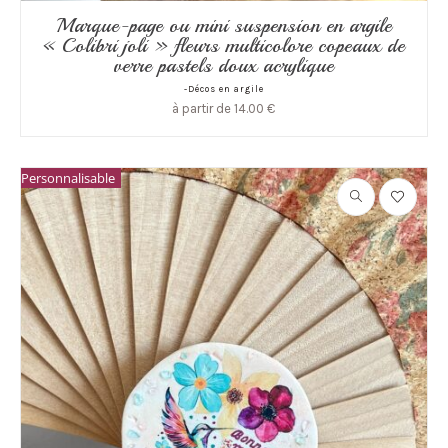
Marque-page ou mini suspension en argile
« Colibri joli » fleurs multicolore copeaux de
verre pastels doux acrylique
-Décos en argile
à partir de
14.00
€
Personnalisable