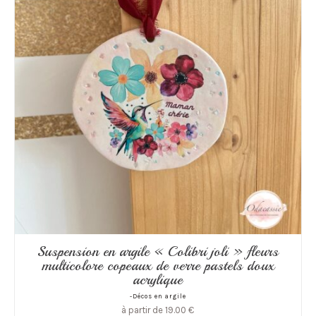
Suspension en argile « Colibri joli » fleurs
multicolore copeaux de verre pastels doux
acrylique
-Décos en argile
à partir de
19.00
€