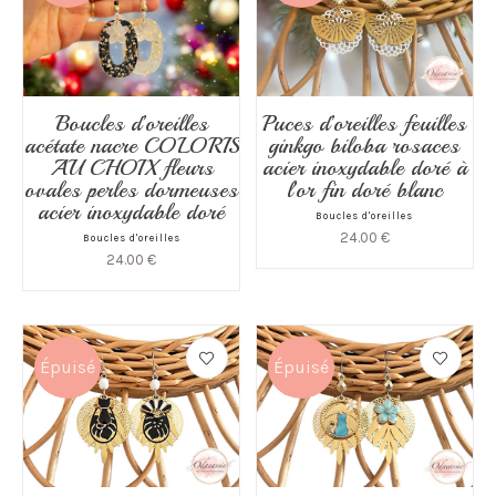
Boucles d’oreilles
Puces d’oreilles feuilles
acétate nacre COLORIS
ginkgo biloba rosaces
AU CHOIX fleurs
acier inoxydable doré à
ovales perles dormeuses
l’or fin doré blanc
acier inoxydable doré
Boucles d'oreilles
24.00
€
Boucles d'oreilles
24.00
€
Épuisé
Épuisé