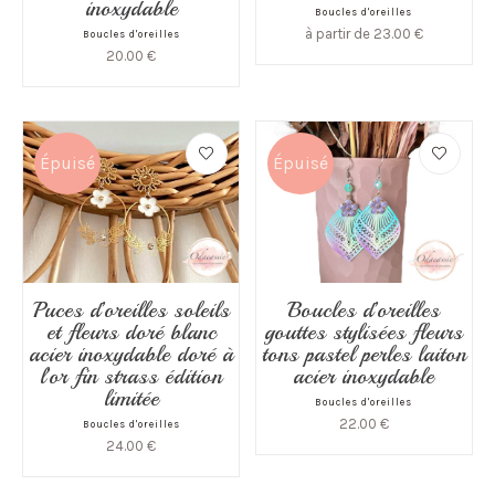
inoxydable
Boucles d'oreilles
à partir de
23.00
€
Boucles d'oreilles
20.00
€
Épuisé
Épuisé
Puces d’oreilles soleils
Boucles d’oreilles
et fleurs doré blanc
gouttes stylisées fleurs
acier inoxydable doré à
tons pastel perles laiton
l’or fin strass édition
acier inoxydable
limitée
Boucles d'oreilles
22.00
€
Boucles d'oreilles
24.00
€