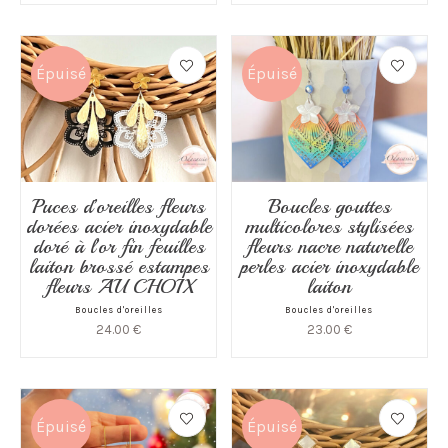
Épuisé
Épuisé
Puces d’oreilles fleurs
Boucles gouttes
dorées acier inoxydable
multicolores stylisées
doré à l’or fin feuilles
fleurs nacre naturelle
laiton brossé estampes
perles acier inoxydable
fleurs AU CHOIX
laiton
Boucles d'oreilles
Boucles d'oreilles
24.00
€
23.00
€
Épuisé
Épuisé