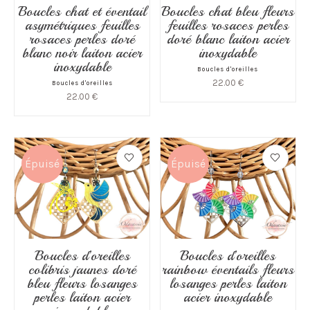
Boucles chat et éventail
Boucles chat bleu fleurs
asymétriques feuilles
feuilles rosaces perles
rosaces perles doré
doré blanc laiton acier
blanc noir laiton acier
inoxydable
inoxydable
Boucles d'oreilles
22.00
€
Boucles d'oreilles
22.00
€
Épuisé
Épuisé
Boucles d’oreilles
Boucles d’oreilles
colibris jaunes doré
rainbow éventails fleurs
bleu fleurs losanges
losanges perles laiton
perles laiton acier
acier inoxydable