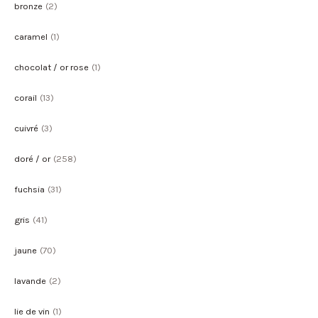
bronze
(2)
caramel
(1)
chocolat / or rose
(1)
corail
(13)
cuivré
(3)
doré / or
(258)
fuchsia
(31)
gris
(41)
jaune
(70)
lavande
(2)
lie de vin
(1)