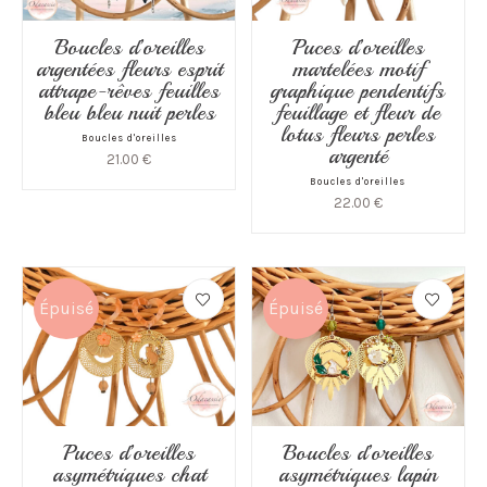
Boucles d’oreilles
Puces d’oreilles
argentées fleurs esprit
martelées motif
attrape-rêves feuilles
graphique pendentifs
bleu bleu nuit perles
feuillage et fleur de
lotus fleurs perles
Boucles d'oreilles
argenté
21.00
€
Boucles d'oreilles
22.00
€
Épuisé
Épuisé
Puces d’oreilles
Boucles d’oreilles
asymétriques chat
asymétriques lapin