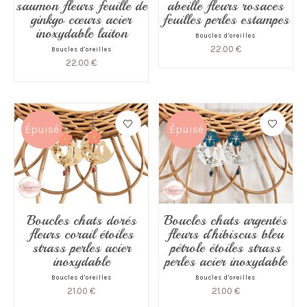
saumon fleurs feuille de
abeille fleurs rosaces
ginkgo cœurs acier
feuilles perles estampes
inoxydable laiton
Boucles d'oreilles
22.00
€
Boucles d'oreilles
22.00
€
Épuisé
Épuisé
Boucles chats dorés
Boucles chats argentés
fleurs corail étoiles
fleurs d’hibiscus bleu
strass perles acier
pétrole étoiles strass
inoxydable
perles acier inoxydable
Boucles d'oreilles
Boucles d'oreilles
21.00
€
21.00
€