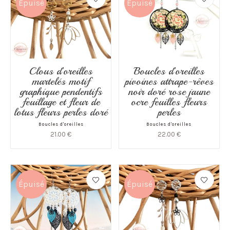
Épuisé
Épuisé
Clous d’oreilles
Boucles d’oreilles
martelés motif
pivoines attrape-rêves
graphique pendentifs
noir doré rose jaune
feuillage et fleur de
ocre feuilles fleurs
lotus fleurs perles doré
perles
Boucles d'oreilles
Boucles d'oreilles
21.00
€
22.00
€
Épuisé
Épuisé