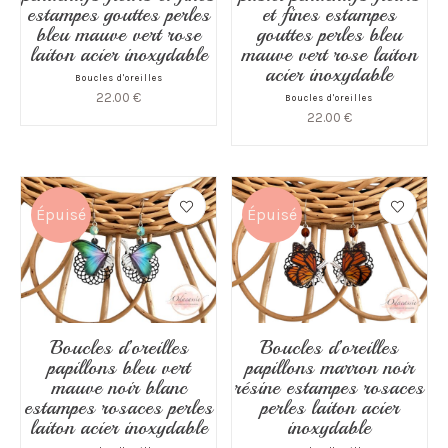
estampes gouttes perles
et fines estampes
bleu mauve vert rose
gouttes perles bleu
laiton acier inoxydable
mauve vert rose laiton
acier inoxydable
Boucles d'oreilles
22.00
€
Boucles d'oreilles
22.00
€
Épuisé
Épuisé
Boucles d’oreilles
Boucles d’oreilles
papillons bleu vert
papillons marron noir
mauve noir blanc
résine estampes rosaces
estampes rosaces perles
perles laiton acier
laiton acier inoxydable
inoxydable