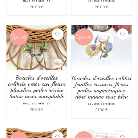
Boucles d'oreilles
Boucles d'oreilles
20.00
€
20.00
€
Épuisé
Épuisé
Boucles d’oreilles
Boucles d’oreilles colibri
colibris verts sur fleurs
feuilles rosaces fleurs
blanches perles résine
perles asymétriques
laiton acier inoxydable
doré mauve rose bleu
Boucles d'oreilles
Boucles d'oreilles
20.00
€
21.00
€