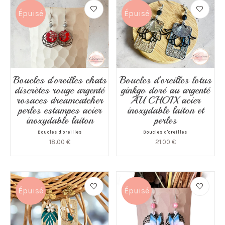
Épuisé
Épuisé
Boucles d’oreilles chats
Boucles d’oreilles lotus
discrètes rouge argenté
ginkgo doré au argenté
rosaces dreamcatcher
AU CHOIX acier
perles estampes acier
inoxydable laiton et
inoxydable laiton
perles
Boucles d'oreilles
Boucles d'oreilles
18.00
€
21.00
€
Épuisé
Épuisé