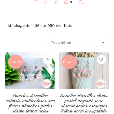
0
Affichage de 1–36 sur 950 résultats
Épuisé
Épuisé
Boucles d’oreilles
Boucles d’oreilles chats
colibris multicolores sur
pastel dégradé rose
fleurs blanches perles
abricot perles estampes
résine laiton acier
laiton acier inoxydable