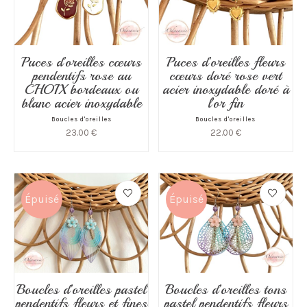
Puces d’oreilles cœurs
Puces d’oreilles fleurs
pendentifs rose au
cœurs doré rose vert
CHOIX bordeaux ou
acier inoxydable doré à
blanc acier inoxydable
l’or fin
Boucles d'oreilles
Boucles d'oreilles
23.00
€
22.00
€
Épuisé
Épuisé
Boucles d’oreilles pastel
Boucles d’oreilles tons
pendentifs fleurs et fines
pastel pendentifs fleurs