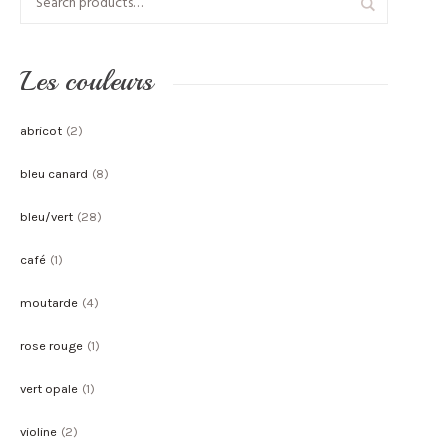
Les couleurs
abricot
(2)
bleu canard
(8)
bleu/vert
(28)
café
(1)
moutarde
(4)
rose rouge
(1)
vert opale
(1)
violine
(2)