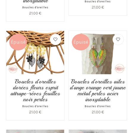
inoxydable
Boucles d'oreilles
21.00
€
Boucles d'oreilles
21.00
€
Épuisé
Épuisé
Boucles d’oreilles
Boucles d’oreilles ailes
dorées fleurs esprit
d’ange orange vert jaune
attrape-rêves feuilles
métal perles acier
noir perles
inoxydable
Boucles d'oreilles
Boucles d'oreilles
21.00
€
21.00
€