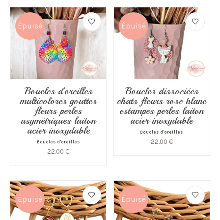
Épuisé
Épuisé
Boucles d’oreilles
Boucles dissociées
multicolores gouttes
chats fleurs rose blanc
fleurs perles
estampes perles laiton
asymétriques laiton
acier inoxydable
acier inoxydable
Boucles d'oreilles
22.00
€
Boucles d'oreilles
22.00
€
Épuisé
Épuisé