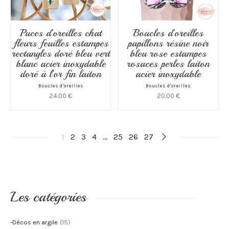
Puces d’oreilles chat
Boucles d’oreilles
fleurs feuilles estampes
papillons résine noir
rectangles doré bleu vert
bleu rose estampes
blanc acier inoxydable
rosaces perles laiton
doré à l’or fin laiton
acier inoxydable
Boucles d'oreilles
Boucles d'oreilles
24.00
€
20.00
€
1
2
3
4
…
25
26
27
Les catégories
-Décos en argile
(15)