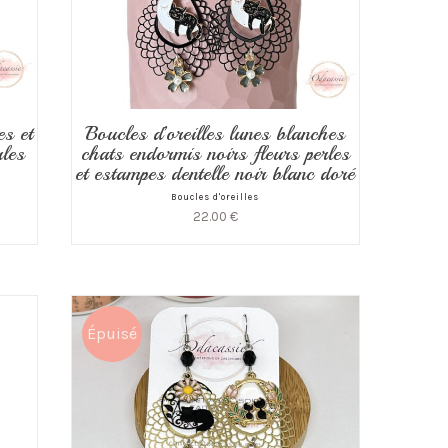
es et
Boucles d’oreilles lunes blanches
rles
chats endormis noirs fleurs perles
et estampes dentelle noir blanc doré
Boucles d'oreilles
22.00
€
Épuisé