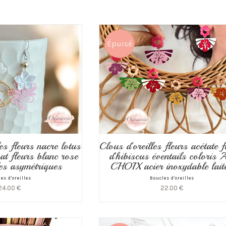
Épuisé
es fleurs nacre lotus
Clous d’oreilles fleurs acétate f
at fleurs blanc rose
d’hibiscus éventails coloris
es asymétriques
CHOIX acier inoxydable lait
es d'oreilles
Boucles d'oreilles
24.00
€
22.00
€