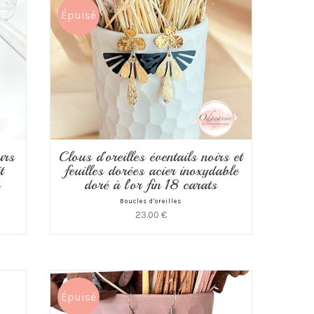
Épuisé
urs
Clous d’oreilles éventails noirs et
t
feuilles dorées acier inoxydable
r
doré à l’or fin 18 carats
Boucles d'oreilles
23.00
€
Épuisé