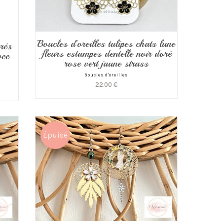
Boucles d’oreilles tulipes chats lune
orés
fleurs estampes dentelle noir doré
vec
rose vert jaune strass
Boucles d'oreilles
22.00
€
Épuisé