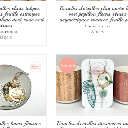
illes chats tulipes
Boucles d’oreilles chat nacré 
s feuille estampes
vert papillon fleurs strass
lanc doré rose vert
asymétriques rosaces feuille p
strass
Boucles d'oreilles
22.00
€
es d'oreilles
22.00
€
Épuisé
lles lunes fleuries
Boucles d’oreilles dissociées ai