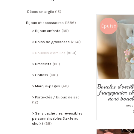
-Décos en argile
(15)
Bijoux et accessoires
(1586)
Épuisé
Bijoux enfants
(35)
Bolas de grossesse
(266)
Boucles d'oreilles
(950)
Bracelets
(118)
Colliers
(180)
Boucles d’oreill
Marque-pages
(42)
frangipanier ch
doré boucl
Porte-clés / bijoux de sac
(12)
Boucl
Sens caché : les réversibles
personnalisables (texte au
choix)
(28)