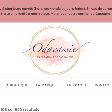
 cinq jours ouvrés (hors week-ends et jours fériés). En cas de comma
a traite en priorité à mon retour. Merci pour votre confiance, Cassandr
LA BOUTIQUE
LA MARQUE
SENS CACHÉ
CONTACT
–108 sur 950 résultats