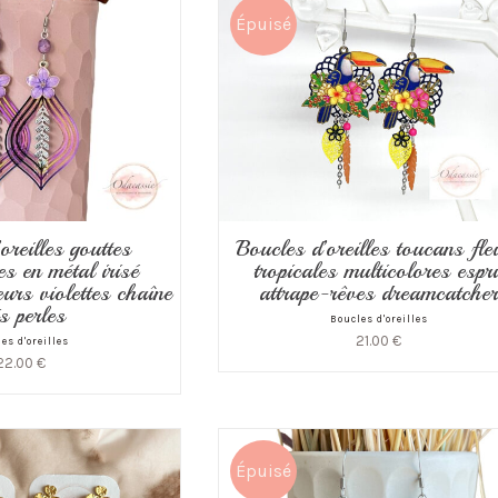
Épuisé
Boucles d’oreilles toucans fle
oreilles gouttes
tropicales multicolores espri
s en métal irisé
attrape-rêves dreamcatche
eurs violettes chaîne
is perles
Boucles d'oreilles
21.00
€
es d'oreilles
22.00
€
Épuisé