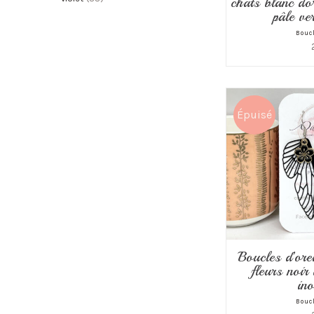
chats blanc dor
pâle ve
Boucl
Épuisé
Boucles d’orei
fleurs noir 
in
Boucl