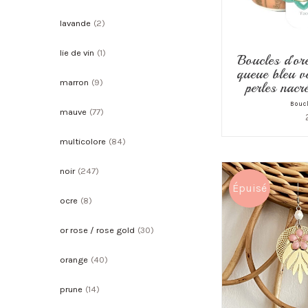
lavande
(2)
lie de vin
(1)
Boucles d’ore
queue bleu ve
marron
(9)
perles nacr
Boucl
mauve
(77)
multicolore
(84)
noir
(247)
Épuisé
ocre
(8)
or rose / rose gold
(30)
orange
(40)
prune
(14)