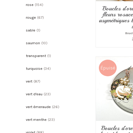
rose
(154)
Boucles d’ore
fleurs rosace
rouge
(67)
asymétriques b
sable
(1)
Boucl
saumon
(10)
transparent
(1)
Épuisé
turquoise
(34)
vert
(87)
vert d'eau
(23)
vert émeraude
(26)
vert menthe
(23)
Boucles d’orei
violet
(88)