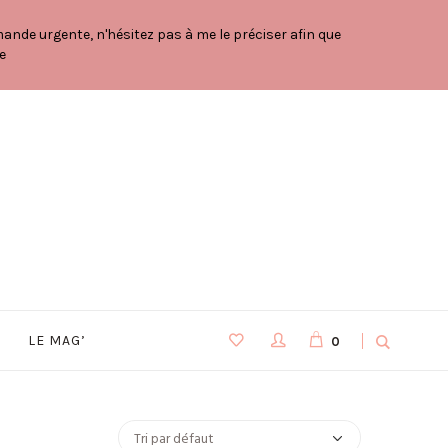
nde urgente, n'hésitez pas à me le préciser afin que
e
LE MAG’
0