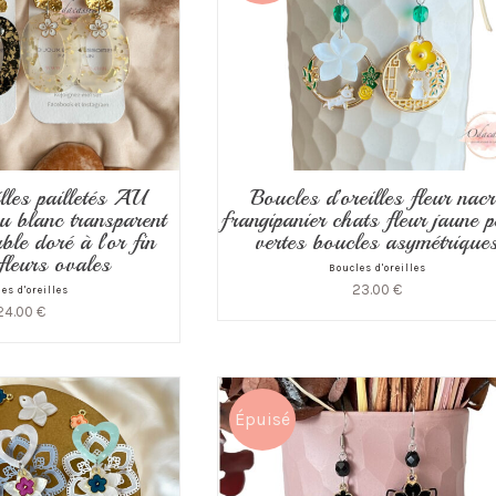
lles pailletés AU
Boucles d’oreilles fleur nacr
 blanc transparent
frangipanier chats fleur jaune p
ble doré à l’or fin
vertes boucles asymétrique
fleurs ovales
Boucles d'oreilles
23.00
€
es d'oreilles
24.00
€
Épuisé