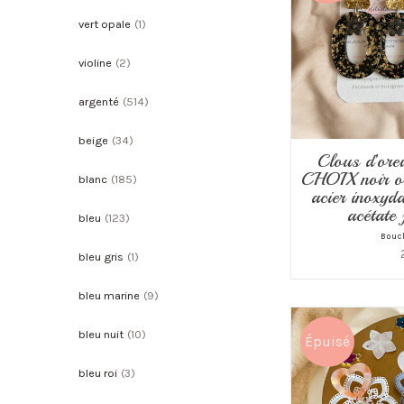
vert opale
(1)
violine
(2)
argenté
(514)
beige
(34)
Clous d’orei
CHOIX noir ou
blanc
(185)
acier inoxyda
acétate 
bleu
(123)
Boucl
bleu gris
(1)
bleu marine
(9)
bleu nuit
(10)
Épuisé
bleu roi
(3)