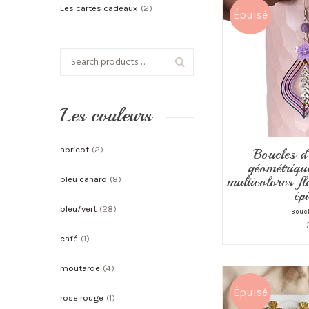
Les cartes cadeaux
(2)
Épuisé
Les couleurs
abricot
(2)
Boucles d’
géométrique
multicolores fl
bleu canard
(8)
ép
bleu/vert
(28)
Boucl
café
(1)
moutarde
(4)
Épuisé
rose rouge
(1)