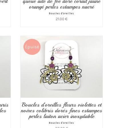
queue aile de fée doré corail jaune
vert
orangé perles estampes nacré
Boucles d'oreilles
21.00
€
Épuisé
uris
Boucles d’oreilles fleurs violettes et
les
noires colibris dorés fines estampes
perles laiton acier inoxydable
Boucles d'oreilles