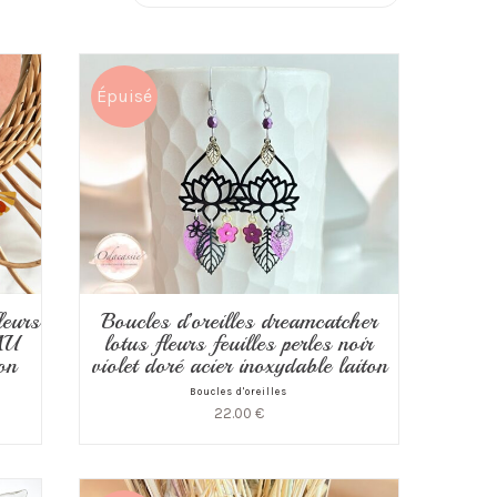
Épuisé
leurs
Boucles d’oreilles dreamcatcher
 AU
lotus fleurs feuilles perles noir
on
violet doré acier inoxydable laiton
Boucles d'oreilles
22.00
€