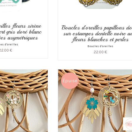
illes fleurs sirène
Boucles d’oreilles papillons d
rt gris doré blanc
sur estampes dentelle noire a
ées asymétriques
fleurs blanches et perles
es d'oreilles
Boucles d'oreilles
22.00
€
22.00
€
Épuisé