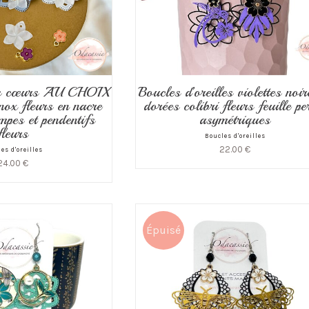
les cœurs AU CHOIX
Boucles d’oreilles violettes noir
inox fleurs en nacre
dorées colibri fleurs feuille pe
mpes et pendentifs
asymétriques
fleurs
Boucles d'oreilles
22.00
€
es d'oreilles
24.00
€
Épuisé