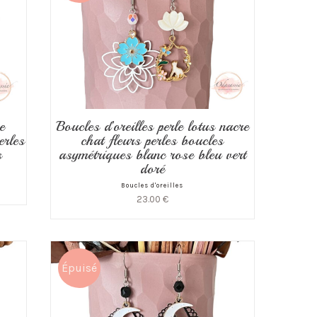
e
Boucles d’oreilles perle lotus nacre
erles
chat fleurs perles boucles
s
asymétriques blanc rose bleu vert
doré
Boucles d'oreilles
23.00
€
Épuisé