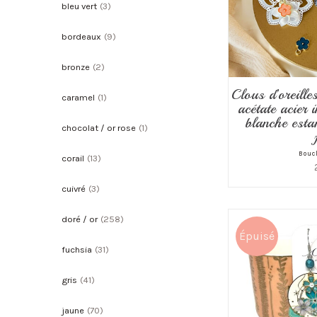
bleu vert
(3)
bordeaux
(9)
bronze
(2)
Clous d’oreil
caramel
(1)
acétate acier 
blanche esta
chocolat / or rose
(1)
Boucl
corail
(13)
cuivré
(3)
doré / or
(258)
Épuisé
fuchsia
(31)
gris
(41)
jaune
(70)