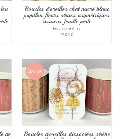
bleu
Boucles d’oreilles chat nacré blanc
papillon fleurs strass asymétriques
erle
rosaces feuille perle
Boucles d'oreilles
21.00
€
Épuisé
Boucles d’oreilles dissociées sirène
le de