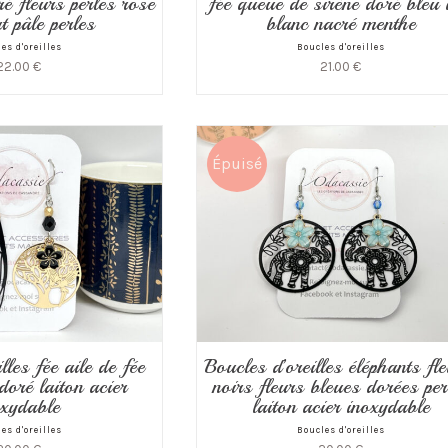
é fleurs perles rose
fée queue de sirène doré bleu 
rt pâle perles
blanc nacré menthe
es d'oreilles
Boucles d'oreilles
22.00
€
21.00
€
Épuisé
lles fée aile de fée
Boucles d’oreilles éléphants fle
doré laiton acier
noirs fleurs bleues dorées per
oxydable
laiton acier inoxydable
es d'oreilles
Boucles d'oreilles