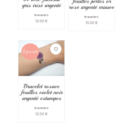
feuilles perles or
gris irisé argenté
rose argenté mauve
Bracelets
Bracelets
12.00
€
15.00
€
Épuisé
Bracelet rosace
feuilles violet noir
argenté estampes
Bracelets
12.00
€