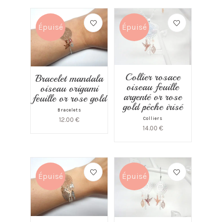
Épuisé
Épuisé
Collier rosace
Bracelet mandala
oiseau feuille
oiseau origami
argenté or rose
feuille or rose gold
gold pêche irisé
Bracelets
12.00
€
Colliers
14.00
€
Épuisé
Épuisé