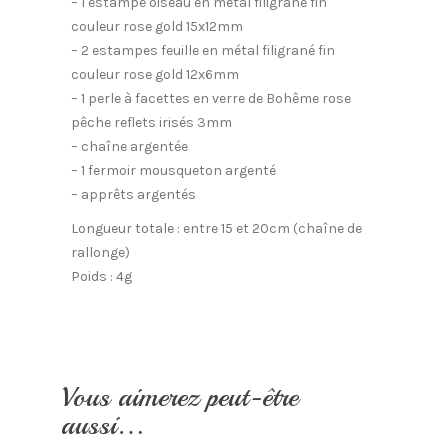
– 1 estampe oiseau en métal filigrané fin
couleur rose gold 15x12mm
– 2 estampes feuille en métal filigrané fin
couleur rose gold 12x6mm
– 1 perle à facettes en verre de Bohême rose
pêche reflets irisés 3mm
– chaîne argentée
– 1 fermoir mousqueton argenté
– apprêts argentés
Longueur totale : entre 15 et 20cm (chaîne de
rallonge)
Poids : 4g
Vous aimerez peut-être
aussi…