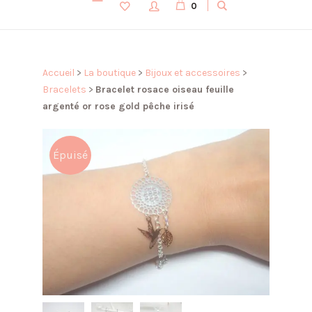
0
Accueil
>
La boutique
>
Bijoux et accessoires
>
Bracelets
>
Bracelet rosace oiseau feuille
argenté or rose gold pêche irisé
Épuisé