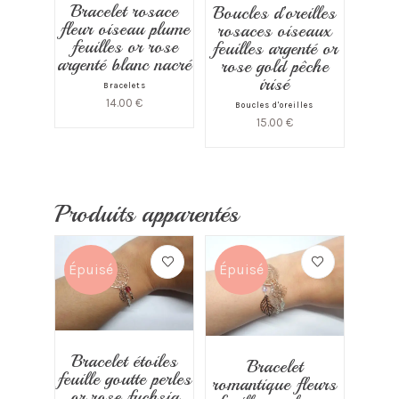
Bracelet rosace
Boucles d’oreilles
fleur oiseau plume
rosaces oiseaux
feuilles or rose
feuilles argenté or
argenté blanc nacré
rose gold pêche
irisé
Bracelets
14.00
€
Boucles d'oreilles
15.00
€
Produits apparentés
Épuisé
Épuisé
Bracelet étoiles
Bracelet
feuille goutte perles
romantique fleurs
or rose fuchsia