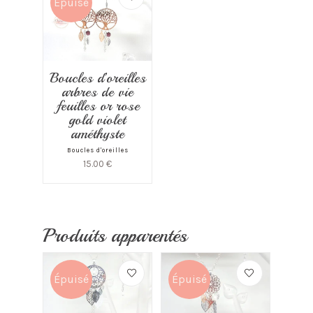
Épuisé
Boucles d’oreilles
arbres de vie
feuilles or rose
gold violet
améthyste
Boucles d'oreilles
15.00
€
Produits apparentés
Épuisé
Épuisé