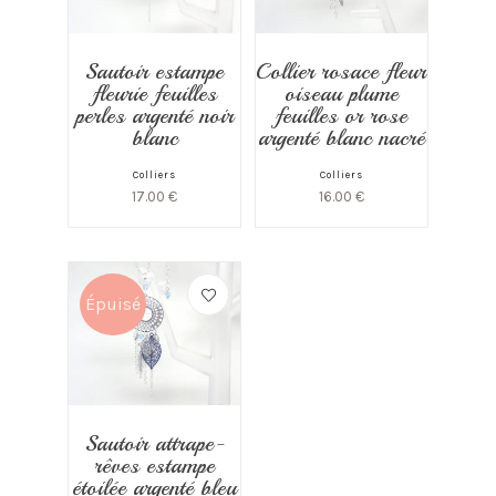
Sautoir estampe
Collier rosace fleur
fleurie feuilles
oiseau plume
perles argenté noir
feuilles or rose
blanc
argenté blanc nacré
Colliers
Colliers
17.00
€
16.00
€
Épuisé
Sautoir attrape-
rêves estampe
étoilée argenté bleu