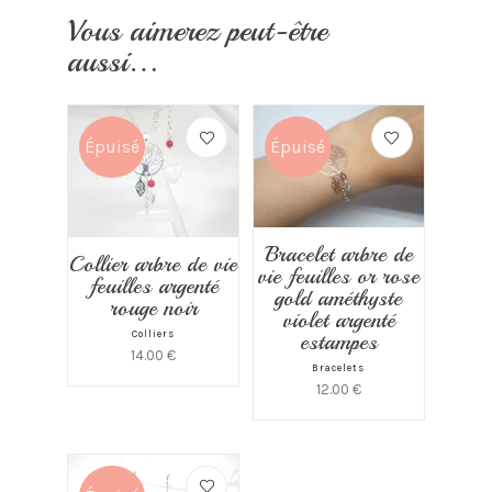
Vous aimerez peut-être
aussi…
Épuisé
Épuisé
Bracelet arbre de
Collier arbre de vie
vie feuilles or rose
feuilles argenté
gold améthyste
rouge noir
violet argenté
estampes
Colliers
14.00
€
Bracelets
12.00
€