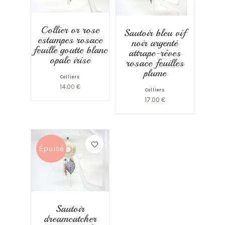
Collier or rose
Sautoir bleu vif
estampes rosace
noir argenté
feuille goutte blanc
attrape-rêves
opale irise
rosace feuilles
plume
Colliers
14.00
€
Colliers
17.00
€
Épuisé
Sautoir
dreamcatcher