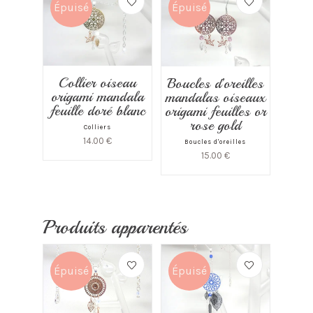
Épuisé
Épuisé
Collier oiseau
Boucles d’oreilles
origami mandala
mandalas oiseaux
feuille doré blanc
origami feuilles or
rose gold
Colliers
14.00
€
Boucles d'oreilles
15.00
€
Produits apparentés
Épuisé
Épuisé