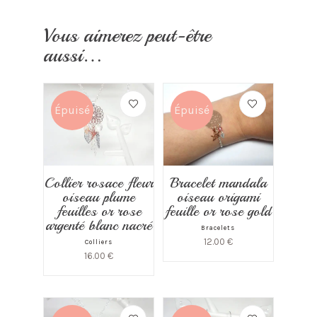
Vous aimerez peut-être
aussi…
Épuisé
Épuisé
Bracelet mandala
Collier rosace fleur
oiseau origami
oiseau plume
feuille or rose gold
feuilles or rose
argenté blanc nacré
Bracelets
12.00
€
Colliers
16.00
€