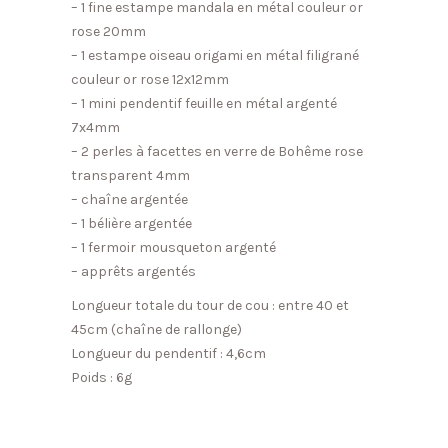
– 1 fine estampe mandala en métal couleur or
rose 20mm
– 1 estampe oiseau origami en métal filigrané
couleur or rose 12x12mm
– 1 mini pendentif feuille en métal argenté
7x4mm
– 2 perles à facettes en verre de Bohême rose
transparent 4mm
– chaîne argentée
– 1 bélière argentée
– 1 fermoir mousqueton argenté
– apprêts argentés
Longueur totale du tour de cou : entre 40 et
45cm (chaîne de rallonge)
Longueur du pendentif : 4,6cm
Poids : 6g