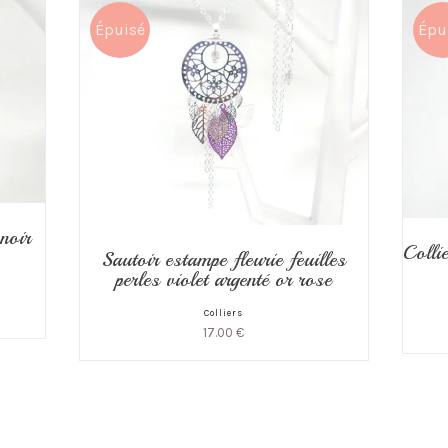
Épuisé
Épu
 noir
Colli
Sautoir estampe fleurie feuilles
perles violet argenté or rose
Colliers
17.00
€