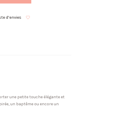
ste d’envies
rter une petite touche élégante et
soirée, un baptême ou encore un