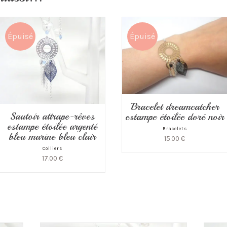
Épuisé
Épuisé
Bracelet dreamcatcher
Sautoir attrape-rêves
estampe étoilée doré noir
estampe étoilée argenté
Bracelets
bleu marine bleu clair
15.00
€
Colliers
17.00
€