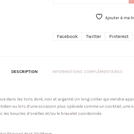
Ajouter à ma li
Facebook
Twitter
Pinterest
DESCRIPTION
INFORMATIONS COMPLÉMENTAIRES
ce dans les tons doré, noir et argenté. Un long collier qui
viendra appo
otidien ou lors d’une occasion plus spéciale comme un cocktail, une 
ec les boucles d’oreilles et/ou le bracelet coordonnés.
étal filigrané doré 31x29mm