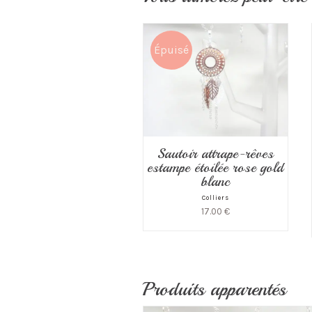
Épuisé
Sautoir attrape-rêves
estampe étoilée rose gold
blanc
Colliers
17.00
€
Produits apparentés