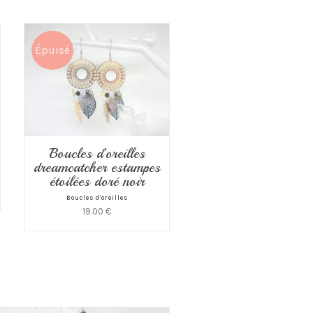
Épuisé
Boucles d’oreilles
dreamcatcher estampes
étoilées doré noir
Boucles d'oreilles
19.00
€