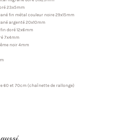
 doré 23x5mm
igrané fin métal couleur noire 29x15mm
ligrané argenté 20x10mm
é fin doré 12x6mm
doré 7x4mm
ohême noir 4mm
mm
re 60 et 70cm (chaînette de rallonge)
e aussi…