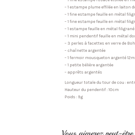
– 1 estampe plume effilée en laiton
– 1 fine estampe feuille en métal fil
– 1 fine estampe feuille en métal fi
– 1 estampe feuille en métal filigran
– 1 mini pendentif feuille en métal 
– 3 perles à facettes en verre de B
– chaînette argentée
– 1 fermoir mousqueton argenté 12
– 1 petite bélière argentée
– apprêts argentés
Longueur totale du tour de cou : ent
Hauteur du pendentif : 10cm
Poids : 9g
Vous aimerez peut-êtr