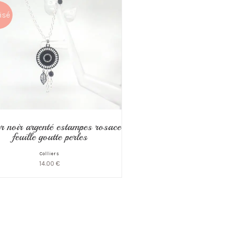
isé
er noir argenté estampes rosace
feuille goutte perles
Colliers
14.00
€