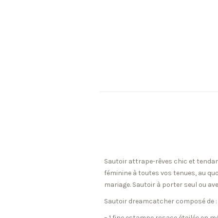
Sautoir attrape-rêves chic et tendan
féminine à toutes vos tenues, au qu
mariage. Sautoir à porter seul ou av
Sautoir dreamcatcher composé de :
– 1 fine estampe rosace étoilée en m