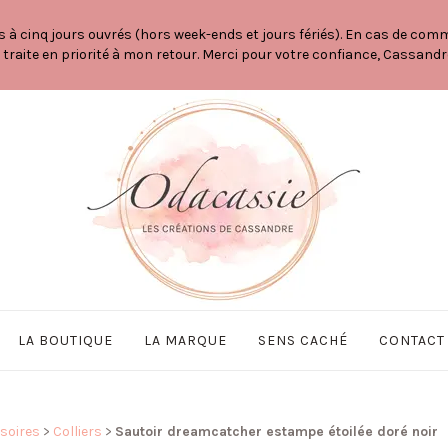
 cinq jours ouvrés (hors week-ends et jours fériés). En cas de comma
a traite en priorité à mon retour. Merci pour votre confiance, Cassandr
LA BOUTIQUE
LA MARQUE
SENS CACHÉ
CONTACT
ssoires
>
Colliers
>
Sautoir dreamcatcher estampe étoilée doré noir