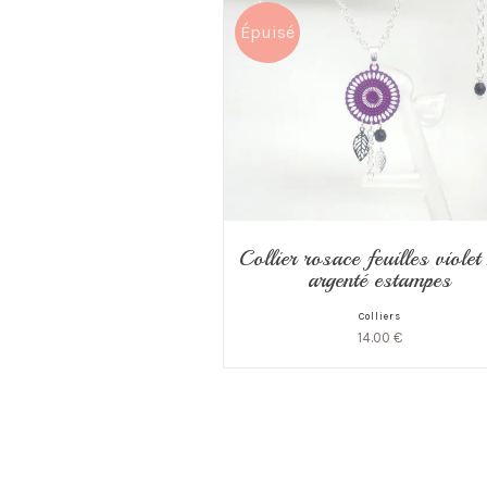
Épuisé
Collier rosace feuilles violet
argenté estampes
Colliers
14.00
€