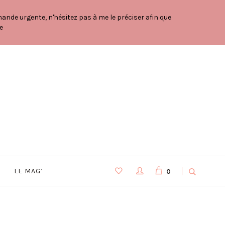
nde urgente, n'hésitez pas à me le préciser afin que
e
LE MAG’
0