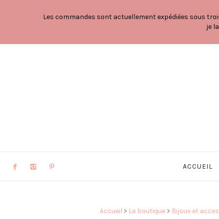
Les commandes sont actuellement expédiées sous trois à
je l
ACCUEIL
Accueil
>
La boutique
>
Bijoux et acce