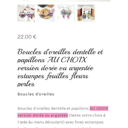
22.00
€
Boucles d’oreilles dentelle et
papillons AU CHOIX
version dorée ou argentée
estampes feuilles fleurs
perles
Boucles d'oreilles
Boucles d’oreilles dentelle et papillons
AU CHOIX
version dorée ou argentée
(faites votre choix à
l’aide du menu déroulant) avec fines estampes