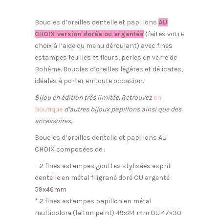
Boucles d’oreilles dentelle et papillons
AU
CHOIX version dorée ou argentée
(faites votre
choix à l’aide du menu déroulant) avec fines
estampes feuilles et fleurs, perles en verre de
Bohême. Boucles d’oreilles légères et délicates,
idéales à porter en toute occasion.
Bijou en édition très limitée. Retrouvez
en
boutique
d’autres bijoux papillons ainsi que des
accessoires.
Boucles d’oreilles dentelle et papillons AU
CHOIX composées de :
– 2 fines estampes gouttes stylisées esprit
dentelle en métal filigrané doré OU argenté
59x46mm
* 2 fines estampes papillon en métal
multicolore (laiton peint) 49×24 mm OU 47×30