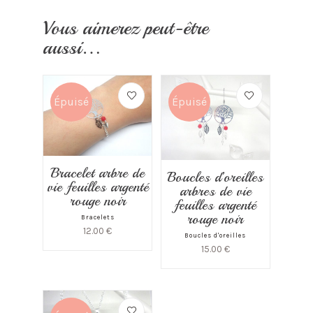
Vous aimerez peut-être
aussi…
Épuisé
Épuisé
Bracelet arbre de
Boucles d’oreilles
vie feuilles argenté
arbres de vie
rouge noir
feuilles argenté
rouge noir
Bracelets
12.00
€
Boucles d'oreilles
15.00
€