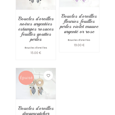
Boucles d’oreilles
Boucles d’oreilles
fleuries feuilles
noires argentées
perles violet mauve
estampes rosaces
argenté or rose
feuilles gouttes
perles
Boucles d'oreilles
19.00
€
Boucles d'oreilles
15.00
€
Épuisé
Boucles d’oreilles
dreamcatcher