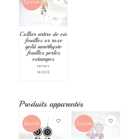
Épuisé
Collier arbre de vie
feuilles or rose
gold améthyste
feuilles perles
estampes
Colliers
14.00
€
Produits apparentés
Épuisé
Épuisé